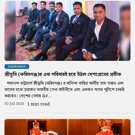
youth-news
শ্রীভূমি (করিমগঞ্জ)র এক পরিবারই হয়ে উঠল দেশপ্রেমের প্রতীক
শতানন্দ ভট্টাচার্য শ্রীভূমি (করিমগঞ্জ) র বাসিন্দা তাছির আলীর সাত সন্তান এবং
তাদের মধ্যে চারজন ভারতীয় সেনা বাহিনীতে এবং একজন অসম পুলিশে চাকরি
করছেন। দেশের সেবায় &#...
03 Jul 2026
1 min read