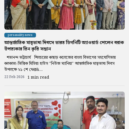
persanality-news
আন্তর্জাতিক মাতৃভাষা দিবসে ভারত ডিগনিটি অ্যাওয়ার্ড পেলেন বরাক
উপত্যকার তিন কৃতি সন্তান
শতানন্দ ভট্টাচার্য শিলচরের কাছাড় কলেজের বাংলা বিভাগের সহযোগিতায়
কলকাতা-ভিত্তিক মিডিয়া হাউস "নিউজ ম্যানিয়া" আন্তর্জাতিক মাতৃভাষা দিবস
উপলক্ষে ২১ শে ফেব্র&...
22 Feb 2026
1 min read