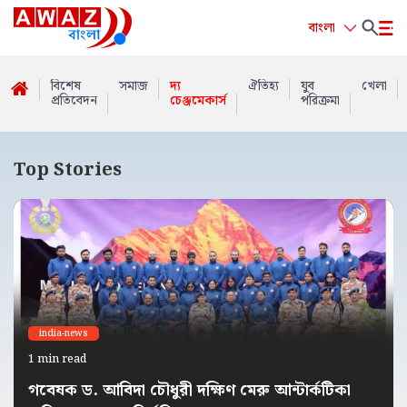
বাংলা
বিশেষ
সমাজ
দ্য
ঐতিহ্য
যুব
খেলা
প্রতিবেদন
চেঞ্জমেকার্স
পরিক্রমা
Top Stories
india-news
1 min read
গবেষক ড. আবিদা চৌধুরী দক্ষিণ মেরু আন্টার্কটিকা