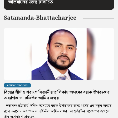
অভিযানের জন্য নির্বাচিত
Satananda-Bhattacharjee
education-news
বিশ্বের শীর্ষ ৫ শতাংশ বিজ্ঞানীর তালিকায় অসমের বরাক উপত্যকার
অধ্যাপক ড. রফিউল আমিন লস্কর
শতানন্দ ভট্টাচার্য দক্ষিণ অসমের বরাক উপত্যকার জন্য গর্বের এক নতুন অধ্যায়
রচনা করলেন অধ্যাপক ড. রফিউল আমিন লস্কর। আন্তর্জাতিক গবেষণার জগতে
তাঁর অসাধারণ সাফল্যে...