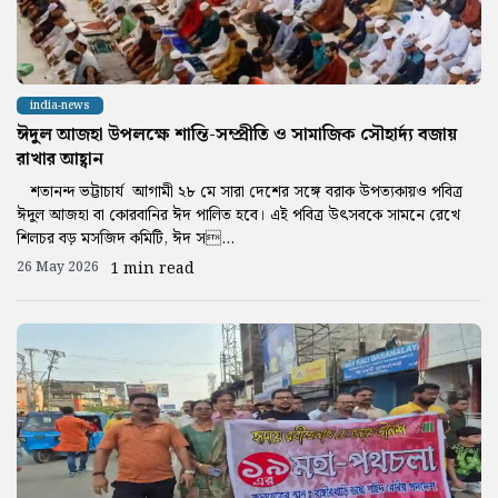
india-news
ঈদুল আজহা উপলক্ষে শান্তি-সম্প্রীতি ও সামাজিক সৌহার্দ্য বজায়
রাখার আহ্বান
শতানন্দ ভট্টাচাৰ্য আগামী ২৮ মে সারা দেশের সঙ্গে বরাক উপত্যকায়ও পবিত্র
ঈদুল আজহা বা কোরবানির ঈদ পালিত হবে। এই পবিত্র উৎসবকে সামনে রেখে
শিলচর বড় মসজিদ কমিটি, ঈদ স...
26 May 2026
1 min read