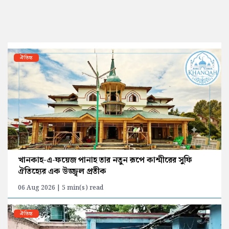
ঐতিহ্য
খানকাহ-এ-ফয়েজ পানাহ তার নতুন রূপে কাশ্মীরের সুফি
ঐতিহ্যের এক উজ্জ্বল প্রতীক
06 Aug 2026 | 5 min(s) read
ঐতিহ্য