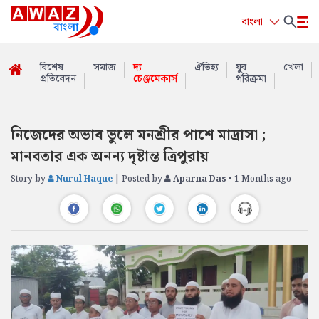
বাংলা
বিশেষ
সমাজ
দ্য
ঐতিহ্য
যুব
খেলা
প্রতিবেদন
চেঞ্জমেকার্স
পরিক্রমা
নিজেদের অভাব ভুলে মনশ্রীর পাশে মাদ্রাসা ;
মানবতার এক অনন্য দৃষ্টান্ত ত্রিপুরায়
Story by
Nurul Haque
| Posted by
Aparna Das
• 1 Months ago