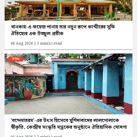
খানকাহ-এ-ফয়েজ পানাহ তার নতুন রূপে কাশ্মীরের সুফি
ঐতিহ্যের এক উজ্জ্বল প্রতীক
06 Aug 2026 | 5 min(s) read
ঐতিহ্য
'বন্দেমাতরম'-এর উৎস হিসেবে মুর্শিদাবাদের লালগোলাকে
স্বীকৃতি, কেন্দ্রীয় সংস্কৃতি মন্ত্রকের অনুষ্ঠানে ঐতিহাসিক ঘোষণা