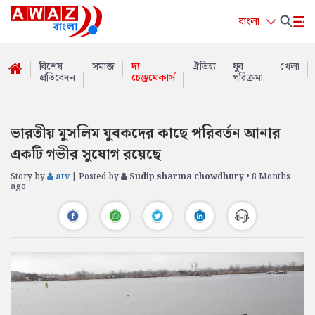
বাংলা
বিশেষ
সমাজ
দ্য
ঐতিহ্য
যুব
খেলা
প্রতিবেদন
চেঞ্জমেকার্স
পরিক্রমা
ভারতীয় মুসলিম যুবকদের কাছে পরিবর্তন আনার
একটি গভীর সুযোগ রয়েছে
Story by
atv
| Posted by
Sudip sharma chowdhury
• 8 Months
ago