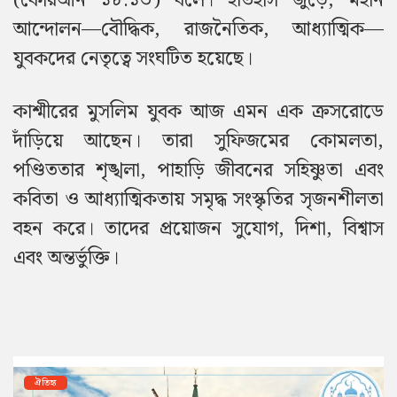
(কোরআন ১৮:১৩) বলে। ইতিহাস জুড়ে, মহান
আন্দোলন—বৌদ্ধিক, রাজনৈতিক, আধ্যাত্মিক—
যুবকদের নেতৃত্বে সংঘটিত হয়েছে।
কাশ্মীরের মুসলিম যুবক আজ এমন এক ক্রসরোডে
দাঁড়িয়ে আছেন। তারা সুফিজমের কোমলতা,
পণ্ডিততার শৃঙ্খলা, পাহাড়ি জীবনের সহিষ্ণুতা এবং
কবিতা ও আধ্যাত্মিকতায় সমৃদ্ধ সংস্কৃতির সৃজনশীলতা
বহন করে। তাদের প্রয়োজন সুযোগ, দিশা, বিশ্বাস
এবং অন্তর্ভুক্তি।
ঐতিহ্য