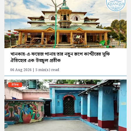
খানকাহ-এ-ফয়েজ পানাহ তার নতুন রূপে কাশ্মীরের সুফি
ঐতিহ্যের এক উজ্জ্বল প্রতীক
06 Aug 2026 | 5 min(s) read
ঐতিহ্য