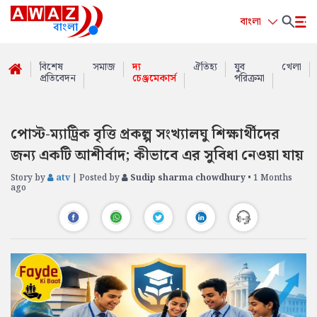
বাংলা
বিশেষ
সমাজ
দ্য
ঐতিহ্য
যুব
খেলা
প্রতিবেদন
চেঞ্জমেকার্স
পরিক্রমা
পোস্ট-ম্যাট্রিক বৃত্তি প্রকল্প সংখ্যালঘু শিক্ষার্থীদের
জন্য একটি আশীর্বাদ; কীভাবে এর সুবিধা নেওয়া যায়
Story by
atv
| Posted by
Sudip sharma chowdhury
• 1 Months
ago