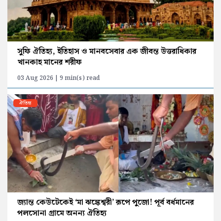
সুফি ঐতিহ্য, ইতিহাস ও মানবসেবার এক জীবন্ত উত্তরাধিকার
খানকাহ মানের শরীফ
03 Aug 2026 | 9 min(s) read
ঐতিহ্য
জ্যান্ত কেউটেকেই ‘মা ঝঙ্কেশ্বরী’ রূপে পুজো! পূর্ব বর্ধমানের
পলসোনা গ্রামে অনন্য ঐতিহ্য