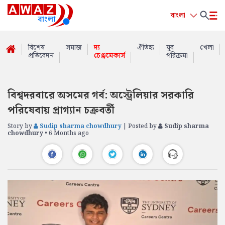
বাংলা
বিশেষ
সমাজ
দ্য
ঐতিহ্য
যুব
খেলা
প্রতিবেদন
চেঞ্জমেকার্স
পরিক্রমা
বিশ্বদরবারে অসমের গর্ব: অস্ট্রেলিয়ার সরকারি
পরিষেবায় প্রাগ্যান চক্রবর্তী
Story by
Sudip sharma chowdhury
| Posted by
Sudip sharma
chowdhury
• 6 Months ago