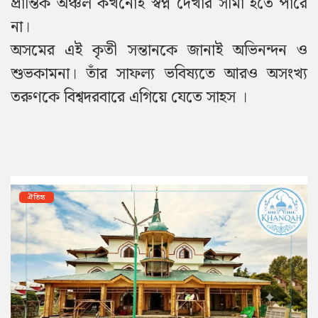
প্রান্তিক অঞ্চল কখনোই স্বপ্ন দেখার সীমা হতে পারে
না।
অসমের এই কৃতী সন্তানকে জানাই অভিনন্দন ও
শুভকামনা। তাঁর সাফল্য ভবিষ্যতে আরও অসংখ্য
তরুণকে বিশ্বদরবারে এগিয়ে যেতে সাহস ।
ঐতিহ্য