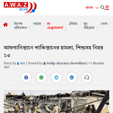
বাংলা
বিশেষ
সমাজ
দ্য
ঐতিহ্য
যুব
খেলা
প্রতিবেদন
চেঞ্জমেকার্স
পরিক্রমা
আফগানিস্তানে পাকিস্তানের হামলা, শিশুসহ নিহত
১৩
Story by
atv
| Posted by
Sudip sharma chowdhury
• 1 Months
ago