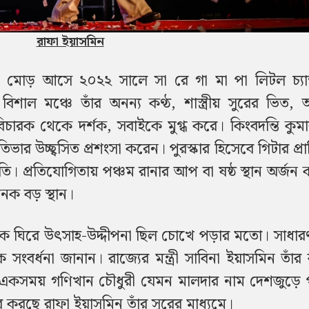
রাফা ইয়াসমিন
ড় মোড় আসে ২০২২ সালে সা রে গা মা পা লিটল চ্যা
বিশাল মঞ্চে তাঁর অনন্য কণ্ঠ, শাস্ত্রীয় সুরের ভিত,
িচারক থেকে দর্শক, সবাইকে মুগ্ধ করে। কিংবদন্তি কুমা
ভার উচ্ছ্বসিত প্রশংসা করেন। পুরস্কার হিসেবে গিটার প্রাপ
কৃতি। প্রতিযোগিতায় পঞ্চম রানার আপ বা ষষ্ঠ স্থান অর্জ
েক বড় স্থান।
াকে ঘিরে উৎসাহ-উদ্দীপনা ছিল চোখে পড়ার মতো। সাধার
ংবর্ধনা জানান। রাজ্যের মন্ত্রী সাবিনা ইয়াসমিন তাঁর 
, একসময় গণিখান চৌধুরী যেমন মালদার নাম দেশজুড়ে 
ছে রাফা ইয়াসমিন তাঁর সুরের মাধ্যমে।