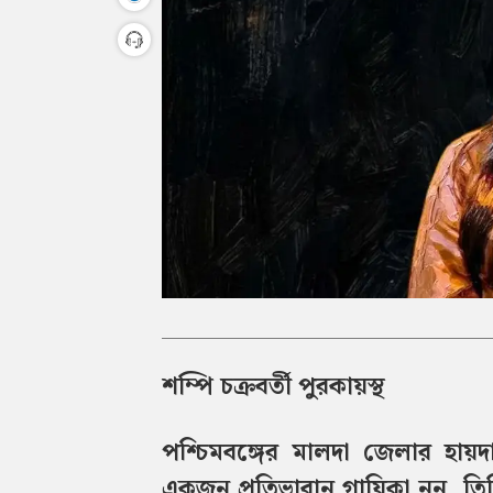
শম্পি চক্রবর্তী পুরকায়স্থ
পশ্চিমবঙ্গের মালদা জেলার হায়
একজন প্রতিভাবান গায়িকা নন, তিন