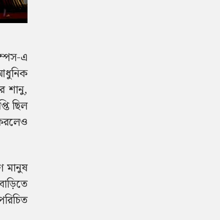
ম্পস-এ
 আধুনিক
র শানু,
্তি ছিল
ন করলেও
ণ মানুষ
বাড়িতে
পরিচিত