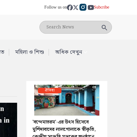
Follow us on
Subcribe
মত
মহিলা ও শিশু
অধিক দেখুন
ঐতিহ্য
'বন্দেমাতরম'-এর উৎস হিসেবে
মুর্শিদাবাদের লালগোলাকে স্বীকৃতি,
কেন্দ্রীয় সংস্কৃতি মন্ত্রকের অনুষ্ঠানে