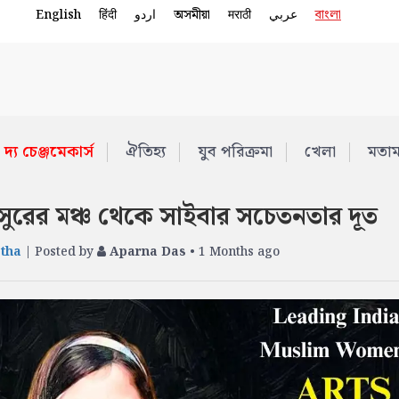
English
हिंदी
اردو
অসমীয়া
मराठी
عربي
বাংলা
দ্য চেঞ্জমেকার্স
ঐতিহ্য
যুব পরিক্রমা
খেলা
মতা
: সুরের মঞ্চ থেকে সাইবার সচেতনতার দূত
tha
| Posted by
Aparna Das
• 1 Months ago