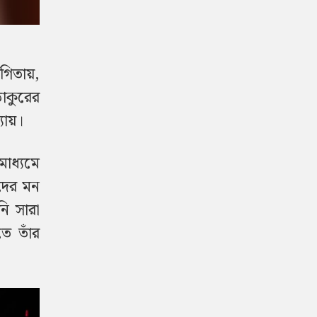
গিতায়,
ঠাকুরের
যায়।
মাধ্যমে
কদের মন
ি সারা
তে তাঁর