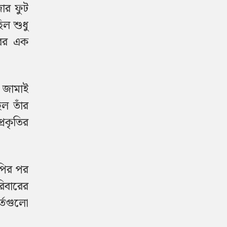
জার ফুট
িল শুধু
রের এক
ে জামাই
িল তাঁর
্রকৃতির
পির পর
রিবারের
র্তগুলো