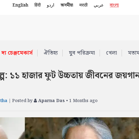
English
हिंदी
اردو
অসমীয়া
मराठी
عربي
বাংলা
দ্য চেঞ্জমেকার্স
ঐতিহ্য
যুব পরিক্রমা
খেলা
মতা
ল্প: ১১ হাজার ফুট উচ্চতায় জীবনের জয়গা
tha
| Posted by
Aparna Das
• 1 Months ago