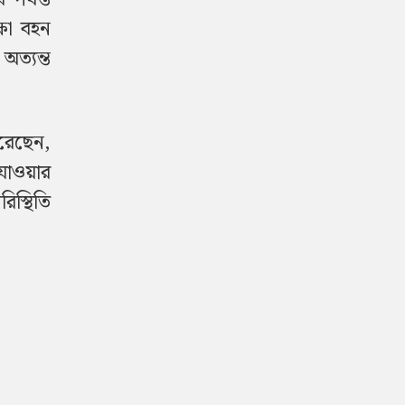
্ষা বহন
ত্যন্ত
করেছেন,
াওয়ার
িস্থিতি