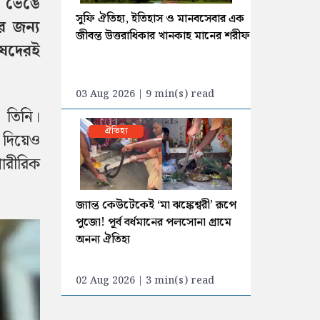
ই ভেঙে
সুফি ঐতিহ্য, ইতিহাস ও মানবসেবার এক
র জন্য
জীবন্ত উত্তরাধিকার খানকাহ মানের শরীফ
ুষদেরই
03 Aug 2026 | 9 min(s) read
 তিনি।
ঐতিহ্য
 দিয়েও
শারীরিক
জ্যান্ত কেউটেকেই ‘মা ঝঙ্কেশ্বরী’ রূপে
পুজো! পূর্ব বর্ধমানের পলসোনা গ্রামে
অনন্য ঐতিহ্য
02 Aug 2026 | 3 min(s) read