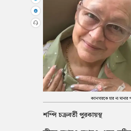
ক্যানসারকে হার না মানার
শম্পি চক্রবর্তী পুরকায়স্থ