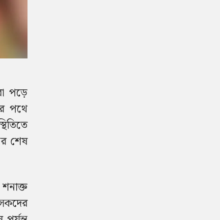
রা পড়ে
ার পথে
থিতিতে
নের শেষ
 শনাক্ত
িৎসকদের
পর্যন্ত