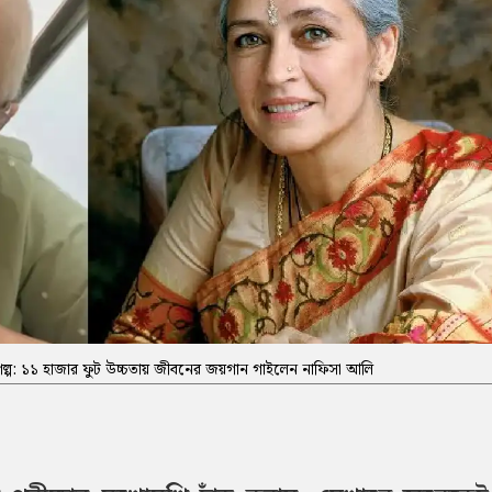
 গল্প: ১১ হাজার ফুট উচ্চতায় জীবনের জয়গান গাইলেন নাফিসা আলি