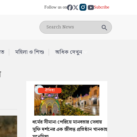
Follow us on
Subcribe
মত
মহিলা ও শিশু
অধিক দেখুন
ন
ঐতিহ্য
ধর্মের সীমানা পেরিয়ে মানবতার সেবায়
সুফি দর্শনের এক জীবন্ত প্রতিষ্ঠান খানকাহ
মুনেমিয়া