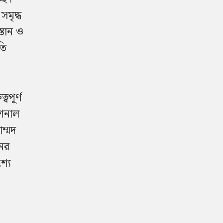
সমৃদ্ধ
্তান ও
তি
বপূর্ণ
াশনাল
ম্মদ
নের
্যে