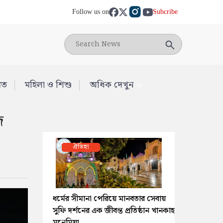
Follow us on
Subcribe
মত
মহিলা ও শিশু
অধিক দেখুন
জ
ঐতিহ্য
ধর্মের সীমানা পেরিয়ে মানবতার সেবায়
সুফি দর্শনের এক জীবন্ত প্রতিষ্ঠান খানকাহ
মুনেমিয়া