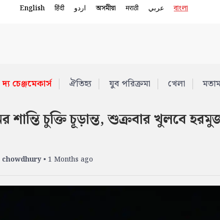
English
हिंदी
اردو
অসমীয়া
मराठी
عربي
বাংলা
দ্য চেঞ্জমেকার্স
ঐতিহ্য
যুব পরিক্রমা
খেলা
মতা
ানের শান্তি চুক্তি চূড়ান্ত, শুক্রবার খুলবে হরমু
 chowdhury
• 1 Months ago