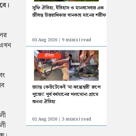
হবে।
সুফি ঐতিহ্য, ইতিহাস ও মানবসেবার এক
জীবন্ত উত্তরাধিকার খানকাহ মানের শরীফ
ওপর
03 Aug 2026 | 9 min(s) read
ি এখন
ঐতিহ্য
বং
সব
জ্যান্ত কেউটেকেই ‘মা ঝঙ্কেশ্বরী’ রূপে
পুজো! পূর্ব বর্ধমানের পলসোনা গ্রামে
অনন্য ঐতিহ্য
ালী
02 Aug 2026 | 3 min(s) read
ালী
ছে।