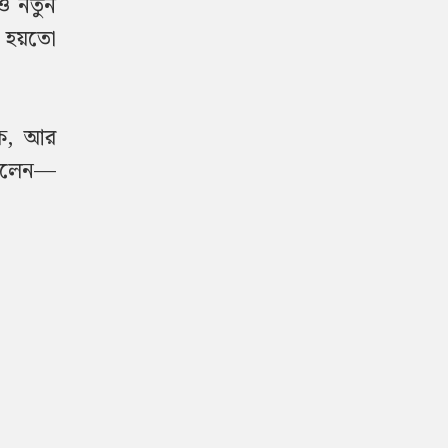
 ও নতুন
ি হয়তো
য়ক, আর
দিলেন—