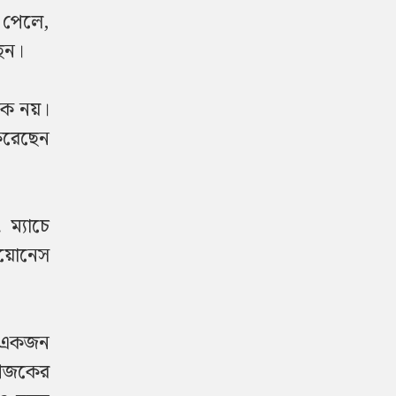
 পেলে,
ছেন।
িক নয়।
 করেছেন
ম্যাচে
িয়োনেস
ু একজন
। আজকের