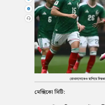
রোনালদোকেও ছাপিয়ে বিশ্বকা
মেক্সিকো সিটি: