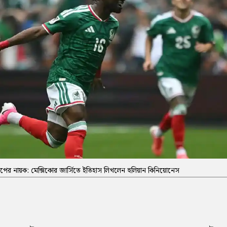
পের নায়ক: মেক্সিকোর জার্সিতে ইতিহাস লিখলেন হুলিয়ান কিনিয়োনেস