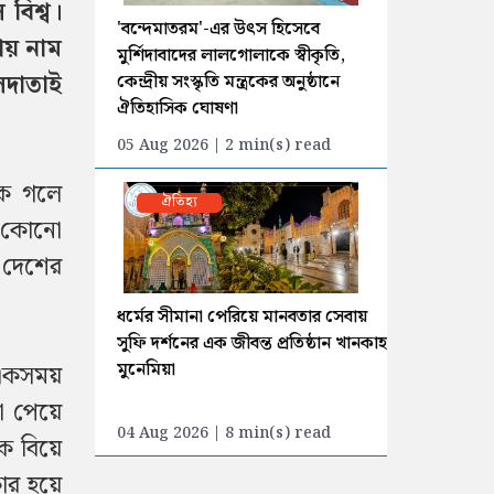
বিশ্ব।
'বন্দেমাতরম'-এর উৎস হিসেবে
ায় নাম
মুর্শিদাবাদের লালগোলাকে স্বীকৃতি,
লদাতাই
কেন্দ্রীয় সংস্কৃতি মন্ত্রকের অনুষ্ঠানে
ঐতিহাসিক ঘোষণা
05 Aug 2026 | 2 min(s) read
ঁক গলে
ঐতিহ্য
র কোনো
 দেশের
ধর্মের সীমানা পেরিয়ে মানবতার সেবায়
সুফি দর্শনের এক জীবন্ত প্রতিষ্ঠান খানকাহ
মুনেমিয়া
 একসময়
না পেয়ে
04 Aug 2026 | 8 min(s) read
কে বিয়ে
কোর হয়ে