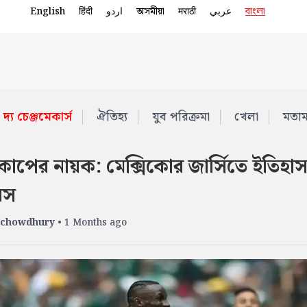
English
हिंदी
اردو
অসমীয়া
मराठी
عربي
বাংলা
দ্য চেঞ্জমেকার্স
ঐতিহ্য
যুব পরিক্রমা
খেলা
মতা
াপের নায়ক: মেক্সিকোর জার্সিতে ইতিহা
েস
 chowdhury
• 1 Months ago