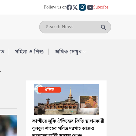
Follow us on
Subcribe
মত
মহিলা ও শিশু
অধিক দেখুন
স
ঐতিহ্য
কাশ্মীরে সুফি ঐতিহ্যের ভিত্তি স্থাপনকারী
বুলবুল শাহের পবিত্র দরগাহ আজও
ভক্তদের অটুট আস্থার কেন্দ্র