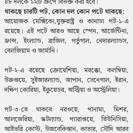
৪৮ দলকে ১২টি গ্রুপে বিভক্ত করা হবে।
থাকছে চারটি পট, কোন দল কোন পটে থাকছে:
আয়োজক মেক্সিকো,যুক্তরাষ্ট্র ও কানাডা পট-১-এ
রয়েছে। এই পটে আরও আছে স্পেন, আর্জেন্টিনা,
ফ্রান্স, ইংল্যান্ড, ব্রাজিল, পর্তুগাল, নেদারল্যান্ডস,
বেলজিয়াম ও জার্মানি।
পট-২-এ রয়েছে ক্রোয়েশিয়া, মরক্কো, কলম্বিয়া,
উরুগুয়ে, সুইজারল্যান্ড, জাপান, সেনেগাল, ইরান,
দক্ষিণ কোরিয়া, ইকুয়েডর, অস্ট্রিয়া ও অস্ট্রেলিয়া।
পট-৩-তে থাকবে নরওয়ে, পানামা, মিশর,
আলজেরিয়া, স্কটল্যান্ড, প্যারাগুয়ে, তিউনিসিয়া,
আইভরি কোস্ট, উজবেকিস্তান, কাতার, সৌদি আরব