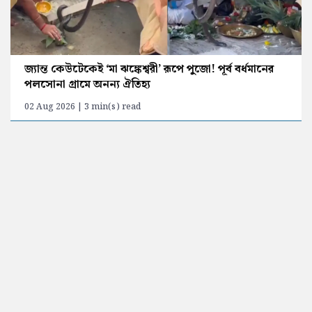
জ্যান্ত কেউটেকেই ‘মা ঝঙ্কেশ্বরী’ রূপে পুজো! পূর্ব বর্ধমানের
পলসোনা গ্রামে অনন্য ঐতিহ্য
02 Aug 2026 | 3 min(s) read