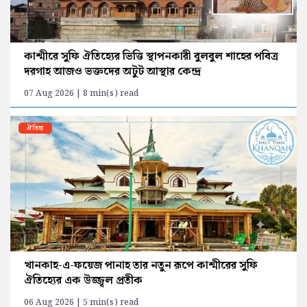
কাশ্মীরে সুফি ঐতিহ্যের ভিত্তি স্থাপনকারী বুলবুল শাহের পবিত্র
দরগাহ আজও ভক্তদের অটুট আস্থার কেন্দ্র
07 Aug 2026 | 8 min(s) read
ঐতিহ্য
খানকাহ-এ-ফয়েজ পানাহ তার নতুন রূপে কাশ্মীরের সুফি
ঐতিহ্যের এক উজ্জ্বল প্রতীক
06 Aug 2026 | 5 min(s) read