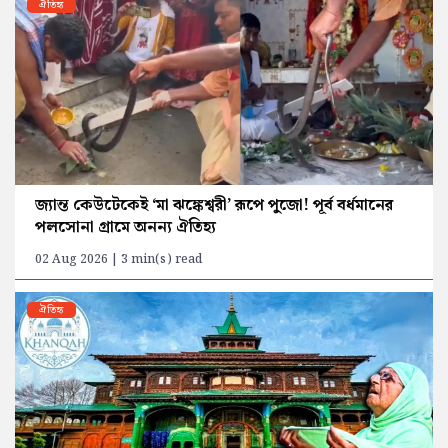
ঐতিহ্য
জ্যান্ত কেউটেকেই ‘মা ঝঙ্কেশ্বরী’ রূপে পুজো! পূর্ব বর্ধমানের
পলসোনা গ্রামে অনন্য ঐতিহ্য
02 Aug 2026 | 3 min(s) read
ঐতিহ্য