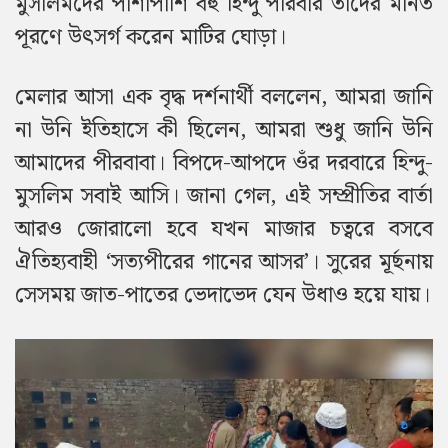
মুসলিমদের পাশাপাশি বহু হিন্দু পরিবার তাঁদের মানত
পূরণে উৎসর্গ করেন মাটির ঘোড়া।
মেলার আসা এক বৃদ্ধ দর্শনার্থী বললেন, আমরা জানি
না উনি ইতিহাসে কী ছিলেন, আমরা শুধু জানি উনি
আমাদের পীরবাবা। বিপদে-আপদে ওঁর দরবারে হিন্দু-
মুসলিম সবাই আসি। জানা গেল, এই সম্প্রীতির বার্তা
আরও জোরালো হবে যখন মাজার চত্বরে বসবে
ঐতিহ্যবাহী ‘সত্যপীরের গানের আসর’। সুরের মূর্ছনায়
সেসময় জাত-পাতের ভেদাভেদ যেন উধাও হয়ে যায়।