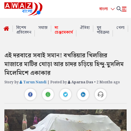
বাংলা
বিশেষ
সমাজ
দ্য
ঐতিহ্য
যুব
খেলা
প্রতিবেদন
চেঞ্জমেকার্স
পরিক্রমা
এই দরবারে সবাই সমান! বখতিয়ার খিলজির
মাজারে মাটির ঘোড়া আর চাদর চড়িয়ে হিন্দু-মুসলিম
মিলেমিশে একাকার
Story by
Tarun Nandi
| Posted by
Aparna Das
• 2 Months ago