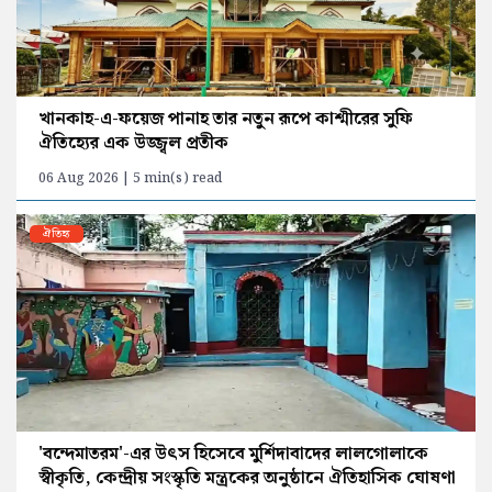
খানকাহ-এ-ফয়েজ পানাহ তার নতুন রূপে কাশ্মীরের সুফি
ঐতিহ্যের এক উজ্জ্বল প্রতীক
06 Aug 2026 | 5 min(s) read
ঐতিহ্য
'বন্দেমাতরম'-এর উৎস হিসেবে মুর্শিদাবাদের লালগোলাকে
স্বীকৃতি, কেন্দ্রীয় সংস্কৃতি মন্ত্রকের অনুষ্ঠানে ঐতিহাসিক ঘোষণা