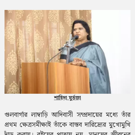
শাহিদা মুর্তজা
গুলবার্গার লাম্বাড়ি আদিবাসী সম্প্রদায়ের মধ্যে তাঁর
প্রথম ক্ষেত্রসমীক্ষাই তাঁকে বাস্তব দারিদ্র্যের মুখোমুখি
দাঁড় করায়। বইয়ের পাতায় নয়, মানুষের জীবনের