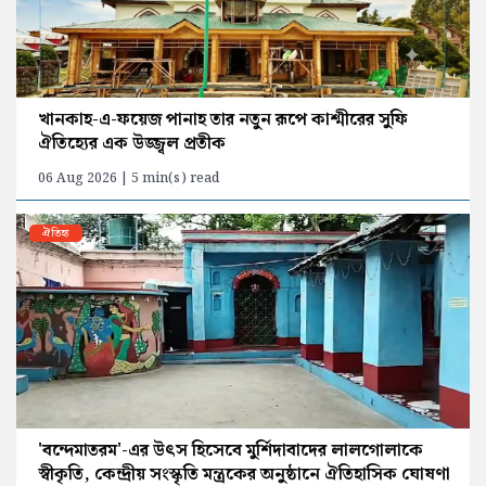
খানকাহ-এ-ফয়েজ পানাহ তার নতুন রূপে কাশ্মীরের সুফি
ঐতিহ্যের এক উজ্জ্বল প্রতীক
06 Aug 2026 | 5 min(s) read
ঐতিহ্য
'বন্দেমাতরম'-এর উৎস হিসেবে মুর্শিদাবাদের লালগোলাকে
স্বীকৃতি, কেন্দ্রীয় সংস্কৃতি মন্ত্রকের অনুষ্ঠানে ঐতিহাসিক ঘোষণা