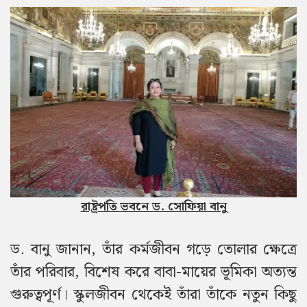
রাষ্ট্রপতি ভবনে ড. সোফিয়া বানু
ড. বানু জানান, তাঁর কর্মজীবন গড়ে তোলার ক্ষেত্রে
তাঁর পরিবার, বিশেষ করে বাবা-মায়ের ভূমিকা অত্যন্ত
গুরুত্বপূর্ণ। স্কুলজীবন থেকেই তাঁরা তাঁকে নতুন কিছু