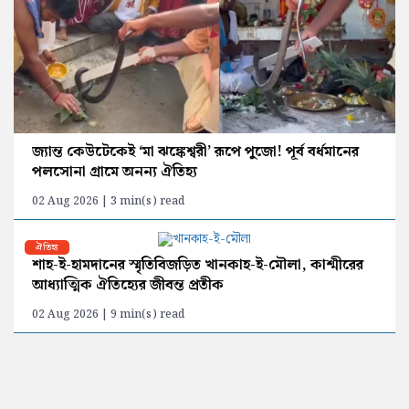
জ্যান্ত কেউটেকেই ‘মা ঝঙ্কেশ্বরী’ রূপে পুজো! পূর্ব বর্ধমানের
পলসোনা গ্রামে অনন্য ঐতিহ্য
02 Aug 2026 | 3 min(s) read
ঐতিহ্য
শাহ-ই-হামদানের স্মৃতিবিজড়িত খানকাহ-ই-মৌলা, কাশ্মীরের
আধ্যাত্মিক ঐতিহ্যের জীবন্ত প্রতীক
02 Aug 2026 | 9 min(s) read