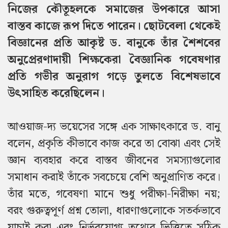
নিজের কৌতূহলকে সমাজের উপকারে আসা
বাস্তব কাজে রূপ দিতে পারেন। ছোটবেলা থেকেই
বিজ্ঞানের প্রতি আকৃষ্ট ড. বানুকে তাঁর শৈশবের
অনুপ্রেরণাদায়ী শিক্ষকেরা বৈজ্ঞানিক গবেষণার
প্রতি গভীর অনুরাগ গড়ে তুলতে বিশেষভাবে
উৎসাহিত করেছিলেন।
আওয়াজ-দ্য ভয়েসের সঙ্গে এক সাক্ষাৎকারে ড. বানু
বলেন, প্রকৃতি কীভাবে কাজ করে তা বোঝা এবং সেই
জ্ঞান ব্যবহার করে বাস্তব জীবনের সমস্যাগুলোর
সমাধান করাই তাঁকে সবচেয়ে বেশি অনুপ্রাণিত করে।
তাঁর মতে, গবেষণা মানে শুধু পরীক্ষা-নিরীক্ষা নয়;
বরং গুরুত্বপূর্ণ প্রশ্ন তোলা, ধারণাগুলোকে সতর্কভাবে
যাচাই করা এবং নির্ভরযোগ্য তথ্যের ভিত্তিতে সঠিক