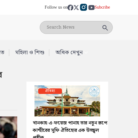
Follow us on
Subcribe
মত
মহিলা ও শিশু
অধিক দেখুন
র
ঐতিহ্য
খানকাহ-এ-ফয়েজ পানাহ তার নতুন রূপে
কাশ্মীরের সুফি ঐতিহ্যের এক উজ্জ্বল
প্রতীক