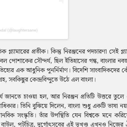
ndal (@laughtersane)
 গ্ল্যামারের প্রতীক। কিন্তু নিরঞ্জনের পদচারণা সেই গ্ল্
েবল পোশাকের সৌন্দর্য, ছিল ইতিহাসের গন্ধ, বাংলার ন
তিহ্যের এক আধুনিক পুনর্নির্মাণ। বিদেশি সাংবাদিকদের 
হ, সবকিছুর কেন্দ্রবিন্দুতে উঠে এল বাংলা।
ৎপর্য জানতে চাওয়া হল, আর নিরঞ্জন প্রতিটি উত্তরে তুল
রাধিকার। তিনি বুঝিয়ে দিলেন, বাংলা শুধু একটি ভাষা নয়
বিক সংস্কৃতি। তাঁর উপস্থিতি যেন বিশ্বকে মনে করিয়
, বাউল, পটচিত্র, দুর্গোৎসবের এই ভূখণ্ড এখনও নিজের 