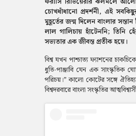
ফরাসি রিভিয়েরার ঝলমলে আলো, ব
চোখধাঁধানো প্রদর্শনী, এই সবকি
মুহূর্তের জন্ম দিলেন বাংলার সন্ত
লাল গালিচায় হাঁটেননি; তিনি হেঁট
সভ্যতার এক জীবন্ত প্রতীক হয়ে।
বিশ্ব যখন পাশ্চাত্য ফ্যাশনের চাকচি
ধুতি-পাঞ্জাবি যেন এক সাংস্কৃত
পরিচয়।” কালো কোটের সঙ্গে ঐতিহ্যব
বিশ্বদরবারে বাংলা সংস্কৃতির আত্মবিশ্বাস