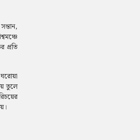
সন্তান,
্বমঞ্চে
 প্রতি
র ঘরোয়া
ায় তুলে
রিচয়ের
জয়।