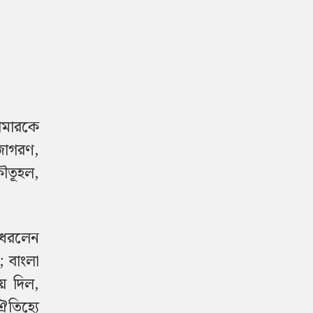
যামারকে
বজাগরণ,
কৌতূহল,
ে ধরলেন
; বাংলা
ে দিল,
ঐতিহ্যে