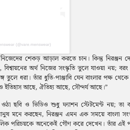
Menswear (@vare.menswear)
ে নিজেদের শেকড় আড়াল করতে চান। কিন্তু নিরঞ্জন দ
 বিশ্বায়নের অর্থ নিজের সংস্কৃতি ভুলে যাওয়া নয়; বর
ঙ্গে তুলে ধরা। তাঁর ধুতি-পাঞ্জাবি যেন বাংলার পক্ষ থেকে 
রও ইতিহাস আছে, ঐতিহ্য আছে, সৌন্দর্য আছে।”
 ওঠা ছবি ও ভিডিও শুধু ফ্যাশন স্টেটমেন্ট নয়; তা ব
ানুষ মনে করছেন, নিরঞ্জন এমন এক সময়ে বাংলা সংস্
্চলিক পরিচয়কে অনেকেই গৌণ করে দেখেন। তাঁর এই প