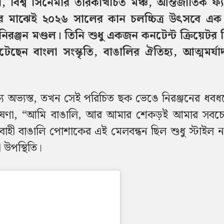
িশ্ব সিনেমার তারকাখচিত মঞ্চ, আন্তর্জাতিক ফ্
ছুর মাঝেই ২০২৬ সালের কান চলচ্চিত্র উৎসবে এক
ান নিরঞ্জন মণ্ডল। তিনি শুধু একজন কনটেন্ট ক্রিয়েটর
েছেন বাংলা সংস্কৃতি, বাঙালির ঐতিহ্য, আত্মমর্যা
ক্যে অভ্যস্ত, তখন সেই পরিচিত ছক ভেঙে নিরঞ্জনের ধবধ
িক ঘোষণা, “আমি বাঙালি, আর আমার শেকড়ই আমার সবচ
াহী বাঙালি পোশাকের এই মেলবন্ধন ছিল শুধু স্টাইল ন
ী উপস্থিতি।