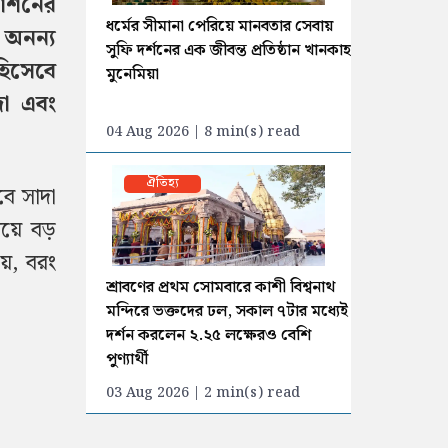
যাশনের
ধর্মের সীমানা পেরিয়ে মানবতার সেবায়
 অনন্য
সুফি দর্শনের এক জীবন্ত প্রতিষ্ঠান খানকাহ
 হিসেবে
মুনেমিয়া
দা এবং
04 Aug 2026 | 8 min(s) read
ঐতিহ্য
বে সাদা
েয়ে বড়
য়, বরং
শ্রাবণের প্রথম সোমবারে কাশী বিশ্বনাথ
মন্দিরে ভক্তদের ঢল, সকাল ৭টার মধ্যেই
দর্শন করলেন ২.২৫ লক্ষেরও বেশি
পুণ্যার্থী
03 Aug 2026 | 2 min(s) read