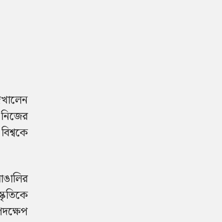
েখালেন
ং নিজের
বিশ্বকে
াঙালির
কৃতিকে
দক্ষেপ