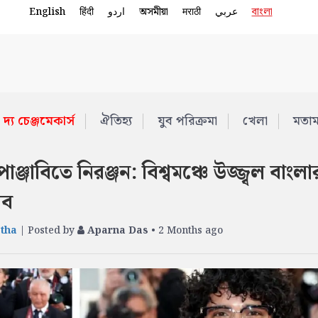
English
हिंदी
اردو
অসমীয়া
मराठी
عربي
বাংলা
দ্য চেঞ্জমেকার্স
ঐতিহ্য
যুব পরিক্রমা
খেলা
মতা
্জাবিতে নিরঞ্জন: বিশ্বমঞ্চে উজ্জ্বল বাংলা
রব
tha
| Posted by
Aparna Das
• 2 Months ago