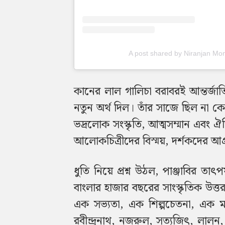
A post shared by Niranjan Mo
কানের লাল গালিচা বরাবরই আন্তর্জাতিক
নতুন অর্থ দিল। তাঁর সাজে ছিল না ক
ভদ্রলোক সংস্কৃতি, আত্মসম্মান এবং ঐ
আলোকচিত্রীদের বিস্ময়, দর্শকদের আগ্র
ধুতি নিয়ে প্রশ্ন উঠল, পাঞ্জাবির তা
বাংলার হাজার বছরের সাংস্কৃতিক উত্ত
এক সভ্যতা, এক শিল্পচেতনা, এক মান
রবীন্দ্রনাথ, নজরুল, সত্যজিৎ, লালন