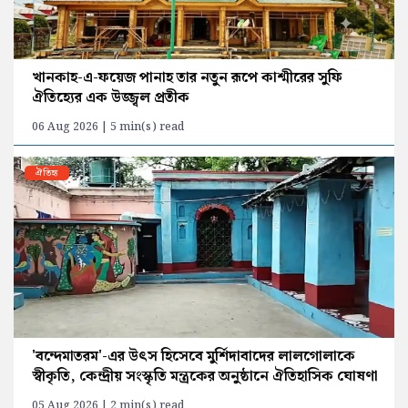
খানকাহ-এ-ফয়েজ পানাহ তার নতুন রূপে কাশ্মীরের সুফি
ঐতিহ্যের এক উজ্জ্বল প্রতীক
06 Aug 2026 | 5 min(s) read
ঐতিহ্য
'বন্দেমাতরম'-এর উৎস হিসেবে মুর্শিদাবাদের লালগোলাকে
স্বীকৃতি, কেন্দ্রীয় সংস্কৃতি মন্ত্রকের অনুষ্ঠানে ঐতিহাসিক ঘোষণা
05 Aug 2026 | 2 min(s) read