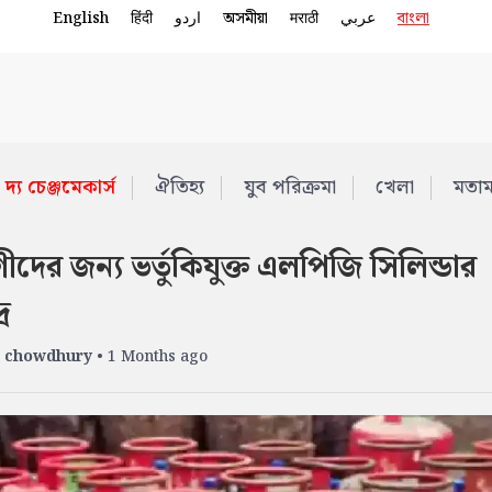
English
हिंदी
اردو
অসমীয়া
मराठी
عربي
বাংলা
দ্য চেঞ্জমেকার্স
ঐতিহ্য
যুব পরিক্রমা
খেলা
মতা
দের জন্য ভর্তুকিযুক্ত এলপিজি সিলিন্ডার
র
 chowdhury
• 1 Months ago