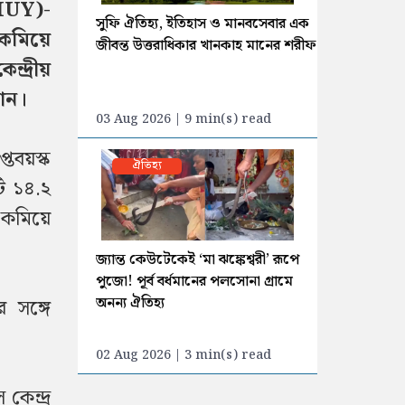
(PMUY)-
সুফি ঐতিহ্য, ইতিহাস ও মানবসেবার এক
ও কমিয়ে
জীবন্ত উত্তরাধিকার খানকাহ মানের শরীফ
দ্রীয়
নান।
03 Aug 2026 | 9 min(s) read
্তবয়স্ক
ঐতিহ্য
টি ১৪.২
 কমিয়ে
জ্যান্ত কেউটেকেই ‘মা ঝঙ্কেশ্বরী’ রূপে
পুজো! পূর্ব বর্ধমানের পলসোনা গ্রামে
অনন্য ঐতিহ্য
র সঙ্গে
02 Aug 2026 | 3 min(s) read
কেন্দ্র