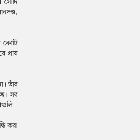
ায় সৌদি
নদণ্ড,
ার কোটি
ে প্রায়
া। তাঁর
্ছে। সব
াগুলি।
্ধি করা