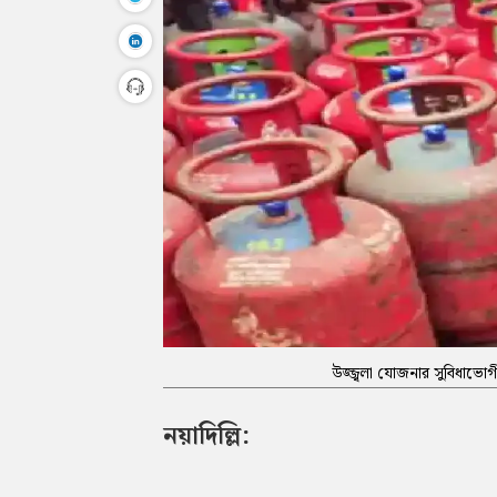
উজ্জ্বলা যোজনার সুবিধাভোগীদ
নয়াদিল্লি: