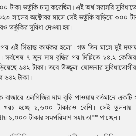
০০ টাকা ভর্তুকি চালু করেছিল। এই অর্থ সরাসরি সুবিধা
২০২৩ সালের অক্টোবর মাসে সেই ভর্তুকি বাড়িয়ে ৩০০ ট
ও ভর্তুকির সুবিধা দেওয়া হয়।
 পর এই সিদ্ধান্ত কার্যকর হলো। গত তিন মাসে দুই দফায় 
 সর্বশেষ ৭ জুন দাম বৃদ্ধির পর দিল্লিতে ১৪.২ কেজি
দাঁড়িয়েছে ৯৪২ টাকা। তবে উজ্জ্বলা যোজনার সুবিধাভোগ
বে ৬৪২ টাকা।
িক বাজারে এলপিজির দাম বৃদ্ধি পাওয়ায় বর্তমানে একটি গৃ
 খরচ হচ্ছে ১,৬০০ টাকারও বেশি। সেই তুলনায় উজ
রে প্রায় ১,০০০ টাকার সমপরিমাণ সহায়তা** পাচ্ছেন।