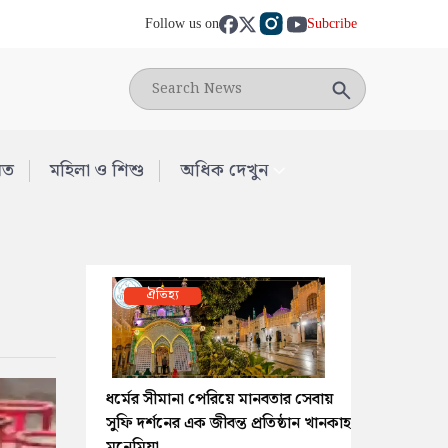
Follow us on
Subcribe
মত
মহিলা ও শিশু
অধিক দেখুন
ঐতিহ্য
ধর্মের সীমানা পেরিয়ে মানবতার সেবায়
সুফি দর্শনের এক জীবন্ত প্রতিষ্ঠান খানকাহ
মুনেমিয়া