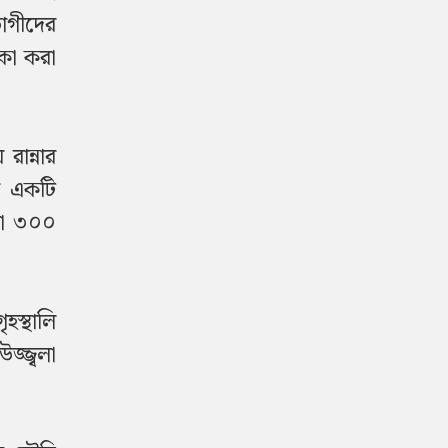
ভোগীদের
াকা করা
রান্নার
র একটি
ীরা ৩০০
হস্থালি
্জ্বলা