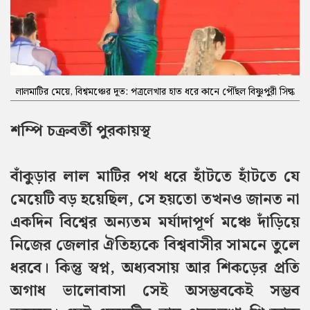
লালমাটির মেয়ে, বিশ্বমঞ্চের দূত: পত্রলেখার হাত ধরে কানে পৌঁছল বিষ্ণুপুরী সিল্ক
শম্পি চক্রবর্তী পুরকায়স্থ
বাঁকুড়ার লাল মাটির পথ ধরে হাঁটতে হাঁটতে যে
মেয়েটি বড় হয়েছিল, সে হয়তো তখনও জানত না
একদিন বিশ্বের অন্যতম মর্যাদাপূর্ণ মঞ্চে দাঁড়িয়ে
নিজের জেলার ঐতিহ্যকে বিশ্ববাসীর সামনে তুলে
ধরবে। কিন্তু স্বপ্ন, অধ্যবসায় আর শিকড়ের প্রতি
অগাধ ভালোবাসা সেই অসম্ভবকেই সম্ভব