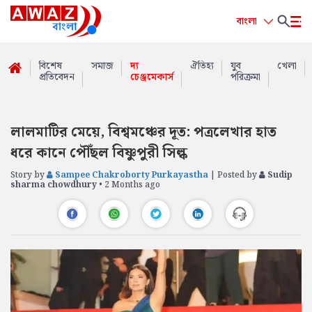
বাংলা
বিশেষ
সমাজ
দ্য
ঐতিহ্য
যুব
খেলা
প্রতিবেদন
চেঞ্জমেকার্স
পরিক্রমা
লালমাটির মেয়ে, বিশ্বমঞ্চের দূত: পত্রলেখার হাত
ধরে কানে পৌঁছল বিষ্ণুপুরী সিল্ক
Story by
Sampee Chakroborty Purkayastha
| Posted by
Sudip
sharma chowdhury
• 2 Months ago