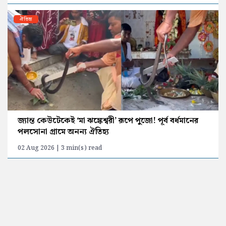
ঐতিহ্য
জ্যান্ত কেউটেকেই ‘মা ঝঙ্কেশ্বরী’ রূপে পুজো! পূর্ব বর্ধমানের
পলসোনা গ্রামে অনন্য ঐতিহ্য
02 Aug 2026 | 3 min(s) read