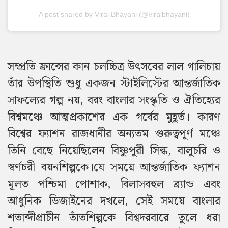
A post shared by Viral Bhayani (@viralbhayani)
সম্প্রতি ফ্রান্সের কান চলচ্চিত্র উৎসবের লাল গালিচায়
তাঁর উপস্থিতি শুধু একজন স্টাইলিস্টের আন্তর্জাতিক
সাফল্যের গল্প নয়, বরং বাংলার সংস্কৃতি ও ঐতিহ্যের
বিশ্বমঞ্চে আত্মপ্রকাশের এক গর্বের মুহূর্ত। কারণ
বিশ্বের ফ্যাশন রাজধানীর অন্যতম গুরুত্বপূর্ণ মঞ্চে
তিনি বেছে নিয়েছিলেন বিষ্ণুপুরী সিল্ক, বালুচরি ও
স্বর্ণচরী বয়নশিল্পকে।
যে সময়ে আন্তর্জাতিক ফ্যাশন
মূলত পশ্চিমা পোশাক, বিলাসবহুল ব্র্যান্ড এবং
আধুনিক ডিজাইনের দখলে, সেই সময়ে বাংলার
শতাব্দীপ্রাচীন তাঁতশিল্পকে বিশ্বদরবারে তুলে ধরা