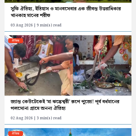
সুফি ঐতিহ্য, ইতিহাস ও মানবসেবার এক জীবন্ত উত্তরাধিকার
খানকাহ মানের শরীফ
03 Aug 2026 | 9 min(s) read
ঐতিহ্য
জ্যান্ত কেউটেকেই ‘মা ঝঙ্কেশ্বরী’ রূপে পুজো! পূর্ব বর্ধমানের
পলসোনা গ্রামে অনন্য ঐতিহ্য
02 Aug 2026 | 3 min(s) read
ঐতিহ্য