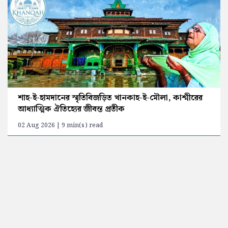
শাহ-ই-হামদানের স্মৃতিবিজড়িত খানকাহ-ই-মৌলা, কাশ্মীরের
আধ্যাত্মিক ঐতিহ্যের জীবন্ত প্রতীক
02 Aug 2026 | 9 min(s) read