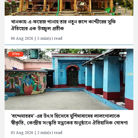
খানকাহ-এ-ফয়েজ পানাহ তার নতুন রূপে কাশ্মীরের সুফি
ঐতিহ্যের এক উজ্জ্বল প্রতীক
06 Aug 2026 | 5 min(s) read
ঐতিহ্য
'বন্দেমাতরম'-এর উৎস হিসেবে মুর্শিদাবাদের লালগোলাকে
স্বীকৃতি, কেন্দ্রীয় সংস্কৃতি মন্ত্রকের অনুষ্ঠানে ঐতিহাসিক ঘোষণা
05 Aug 2026 | 2 min(s) read