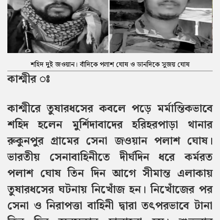
শহিদ দুই জওয়ান। বাঁদিকে পলাশ ঘোষ ও ডানদিকে সুজয় ঘোষ
কাশ্মীর ঃ
কাশ্মীরে তুষারধসের কবলে পড়ে মর্মান্তিকভাবে
শহিদ হলেন মুর্শিদাবাদের হরিহরপাড়া থানার
রুকুনপুর গ্রামের সেনা জওয়ান পলাশ ঘোষ।
ভারতীয় সেনাবাহিনীতে দীর্ঘদিন ধরে কর্মরত
পলাশ ঘোষ তিন দিন আগে সীমান্ত এলাকায়
তুষারধসের ঘটনায় নিখোঁজ হন। নিখোঁজের পর
সেনা ও নিরাপত্তা বাহিনী দ্বারা তৎপরভাবে টানা