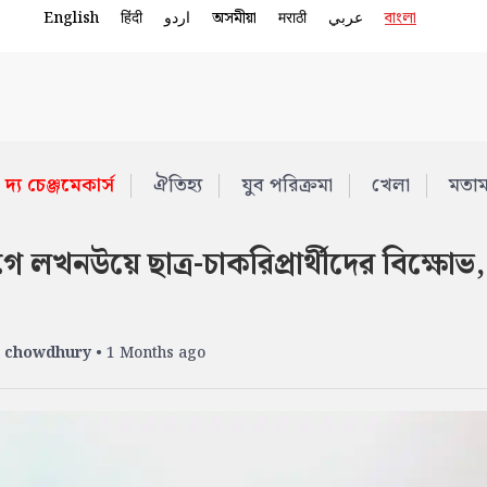
English
हिंदी
اردو
অসমীয়া
मराठी
عربي
বাংলা
দ্য চেঞ্জমেকার্স
ঐতিহ্য
যুব পরিক্রমা
খেলা
মতা
লখনউয়ে ছাত্র-চাকরিপ্রার্থীদের বিক্ষোভ,
 chowdhury
• 1 Months ago