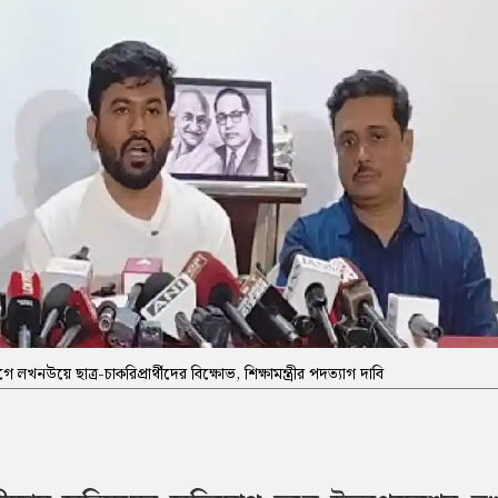
খনউয়ে ছাত্র-চাকরিপ্রার্থীদের বিক্ষোভ, শিক্ষামন্ত্রীর পদত্যাগ দাবি