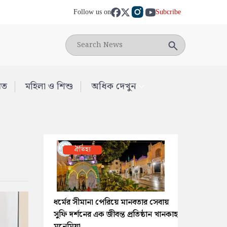
Follow us on
Subcribe
মত
মহিলা ও শিশু
অধিক দেখুন
ঐতিহ্য
ধর্মের সীমানা পেরিয়ে মানবতার সেবায়
সুফি দর্শনের এক জীবন্ত প্রতিষ্ঠান খানকাহ
মুনেমিয়া