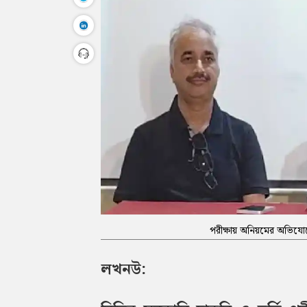
পরীক্ষায় অনিয়মের অভিযোগে ল
লখনউ: