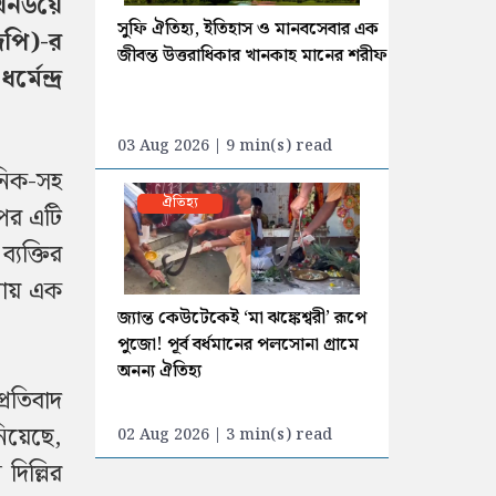
লখনউয়ে
সুফি ঐতিহ্য, ইতিহাস ও মানবসেবার এক
জেপি)-র
জীবন্ত উত্তরাধিকার খানকাহ মানের শরীফ
মেন্দ্র
03 Aug 2026 | 9 min(s) read
নিক-সহ
ঐতিহ্য
র পর এটি
্যক্তির
্রায় এক
জ্যান্ত কেউটেকেই ‘মা ঝঙ্কেশ্বরী’ রূপে
পুজো! পূর্ব বর্ধমানের পলসোনা গ্রামে
অনন্য ঐতিহ্য
্রতিবাদ
িয়েছে,
02 Aug 2026 | 3 min(s) read
িল্লির