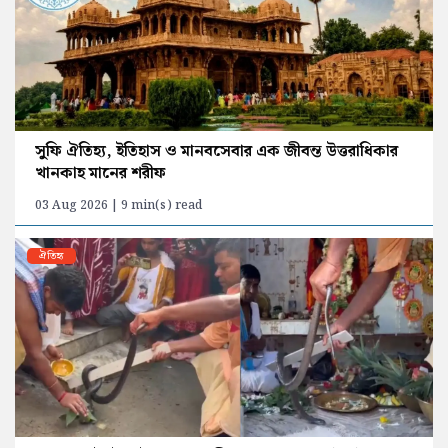
সুফি ঐতিহ্য, ইতিহাস ও মানবসেবার এক জীবন্ত উত্তরাধিকার
খানকাহ মানের শরীফ
03 Aug 2026 | 9 min(s) read
ঐতিহ্য