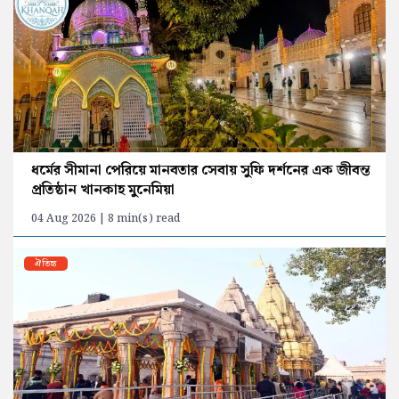
ধর্মের সীমানা পেরিয়ে মানবতার সেবায় সুফি দর্শনের এক জীবন্ত
প্রতিষ্ঠান খানকাহ মুনেমিয়া
04 Aug 2026 | 8 min(s) read
ঐতিহ্য