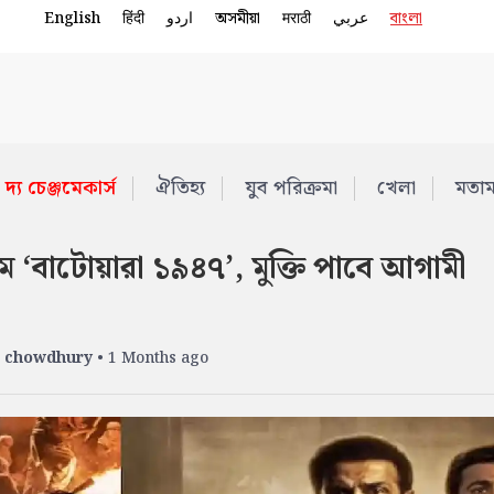
English
हिंदी
اردو
অসমীয়া
मराठी
عربي
বাংলা
দ্য চেঞ্জমেকার্স
ঐতিহ্য
যুব পরিক্রমা
খেলা
মতা
 ‘বাটোয়ারা ১৯৪৭’, মুক্তি পাবে আগামী
 chowdhury
• 1 Months ago