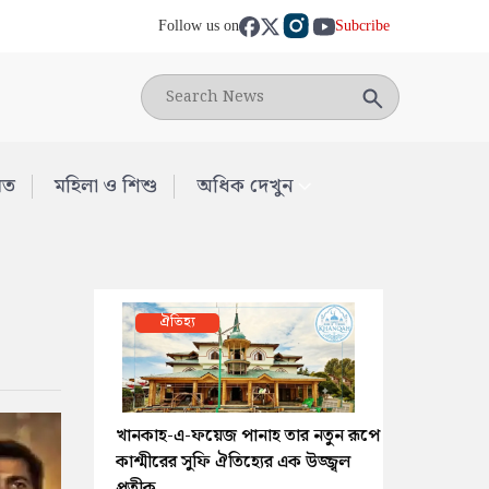
Follow us on
Subcribe
মত
মহিলা ও শিশু
অধিক দেখুন
ঐতিহ্য
খানকাহ-এ-ফয়েজ পানাহ তার নতুন রূপে
কাশ্মীরের সুফি ঐতিহ্যের এক উজ্জ্বল
প্রতীক