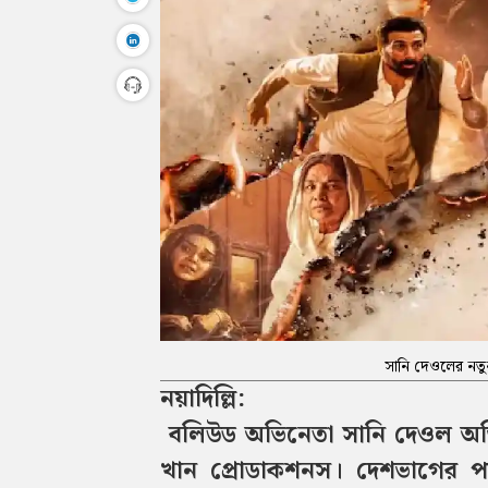
সানি দেওলের নতুন
নয়াদিল্লি:
বলিউড অভিনেতা সানি দেওল অভিন
খান প্রোডাকশনস। দেশভাগের পটভ