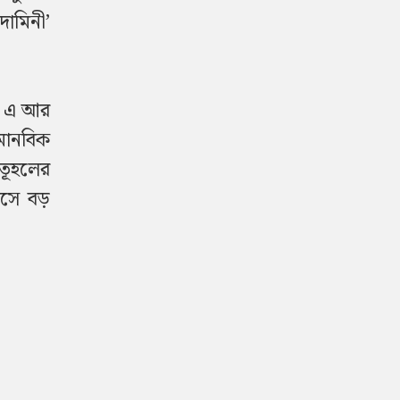
ামিনী’
াট এ আর
মানবিক
ৌতূহলের
িসে বড়