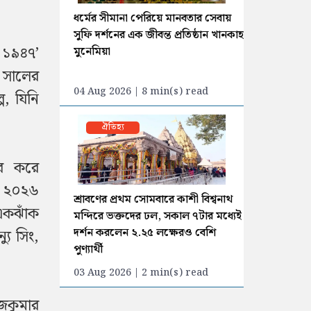
ধর্মের সীমানা পেরিয়ে মানবতার সেবায়
সুফি দর্শনের এক জীবন্ত প্রতিষ্ঠান খানকাহ
 ১৯৪৭’
মুনেমিয়া
 সালের
04 Aug 2026 | 8 min(s) read
প, যিনি
ঐতিহ্য
ার করে
ট ২০২৬
শ্রাবণের প্রথম সোমবারে কাশী বিশ্বনাথ
একঝাঁক
মন্দিরে ভক্তদের ঢল, সকাল ৭টার মধ্যেই
দর্শন করলেন ২.২৫ লক্ষেরও বেশি
যু সিং,
পুণ্যার্থী
03 Aug 2026 | 2 min(s) read
াজকুমার