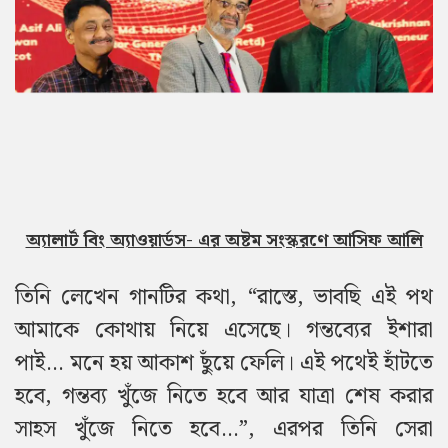
অ্যালার্ট বিং অ্যাওয়ার্ডস- এর অষ্টম সংস্করণে আসিফ আলি
তিনি লেখেন গানটির কথা,
“রাস্তে, ভাবছি এই পথ
আমাকে কোথায় নিয়ে এসেছে।
গন্তব্যের ইশারা
পাই… মনে হয় আকাশ ছুঁয়ে ফেলি।
এই পথেই হাঁটতে
হবে, গন্তব্য খুঁজে নিতে হবে
আর যাত্রা শেষ করার
সাহস খুঁজে নিতে হবে…”,
এরপর তিনি সেরা