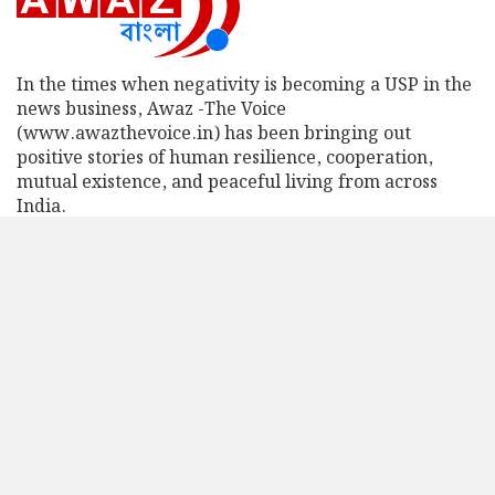
In the times when negativity is becoming a USP in the
news business, Awaz -The Voice
(www.awazthevoice.in) has been bringing out
positive stories of human resilience, cooperation,
mutual existence, and peaceful living from across
India.
We believe that across the fault-lines of faith, caste,
region and language, many of our common concerns,
shared challenges, and visions for the future, hold a
lot of potential for bringing people and communities
together.
Read More
Important Links
Follow Us On
About