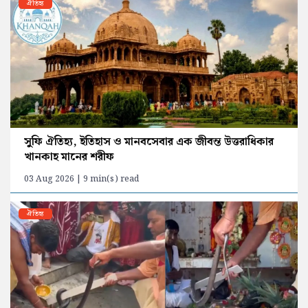
ঐতিহ্য
সুফি ঐতিহ্য, ইতিহাস ও মানবসেবার এক জীবন্ত উত্তরাধিকার
খানকাহ মানের শরীফ
03 Aug 2026 | 9 min(s) read
ঐতিহ্য