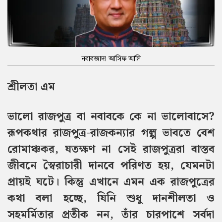
নবাবজাদা আসিফ আলি
শ্রীলতা এম
ভালো রাজপুত্র বা নবাবকে কে না ভালোবাসে?
রূপকথার রাজপুত্র-রাজকন্যার গল্প ভাবতে বেশ
রোমাঞ্চকর, যতক্ষণ না সেই রাজপুত্ররা বাস্তব
জীবনে স্বৈরাচারী দানবে পরিণত হয়, যেমনটা
প্রায়ই ঘটে।
কিন্তু এখানে এমন এক রাজপুত্রের
কথা বলা হচ্ছে, যিনি শুধু দানশীলতা ও
সহমর্মিতার প্রতীক নন, তাঁর চারপাশে সর্বদা