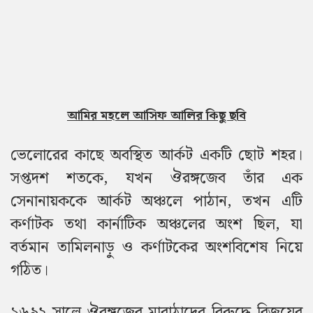
আমির মহলে আসিফ আলির কিছু ছবি
ভেলোরের কাছে অবস্থিত আর্কট একটি ছোট শহর।
সপ্তদশ শতকে, যখন ঔরঙ্গজেব তাঁর এক
সেনানায়ককে আর্কট অঞ্চলে পাঠান, তখন এটি
কর্ণাটক তথা কার্নাটিক অঞ্চলের অংশ ছিল, যা
বর্তমান তামিলনাড়ু ও কর্ণাটকের অংশবিশেষ নিয়ে
গঠিত।
১৬৯২ সালে ঔরঙ্গজেব মারাঠাদের বিরুদ্ধে বিজয়ের