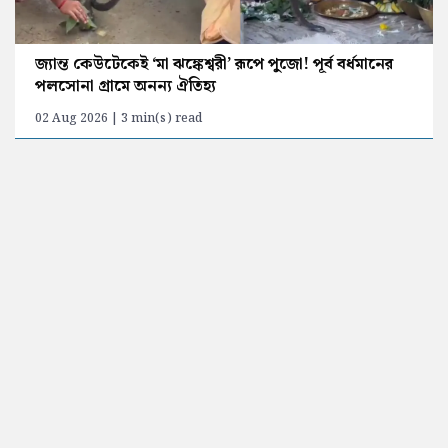
জ্যান্ত কেউটেকেই ‘মা ঝঙ্কেশ্বরী’ রূপে পুজো! পূর্ব বর্ধমানের
পলসোনা গ্রামে অনন্য ঐতিহ্য
02 Aug 2026 | 3 min(s) read