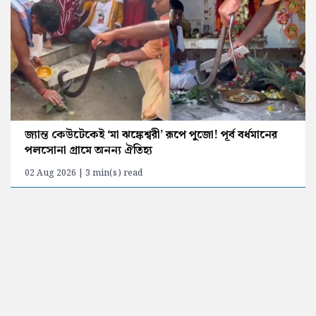
জ্যান্ত কেউটেকেই ‘মা ঝঙ্কেশ্বরী’ রূপে পুজো! পূর্ব বর্ধমানের
পলসোনা গ্রামে অনন্য ঐতিহ্য
02 Aug 2026 | 3 min(s) read