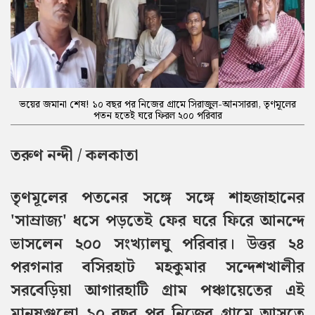
ভয়ের জমানা শেষ! ১০ বছর পর নিজের গ্রামে সিরাজুল-আনসাররা, তৃণমূলের
পতন হতেই ঘরে ফিরল ২০০ পরিবার
তরুণ নন্দী / কলকাতা
তৃণমূলের পতনের সঙ্গে সঙ্গে শাহজাহানের
'সাম্রাজ্য' ধসে পড়তেই ফের ঘরে ফিরে আনন্দে
ভাসলেন ২০০ সংখ্যালঘু পরিবার। উত্তর ২৪
পরগনার বসিরহাট মহকুমার সন্দেশখালীর
সরবেড়িয়া আগারহাটি গ্রাম পঞ্চায়েতের এই
মানুষগুলো ১০ বছর পর নিজের গ্রামে আসতে