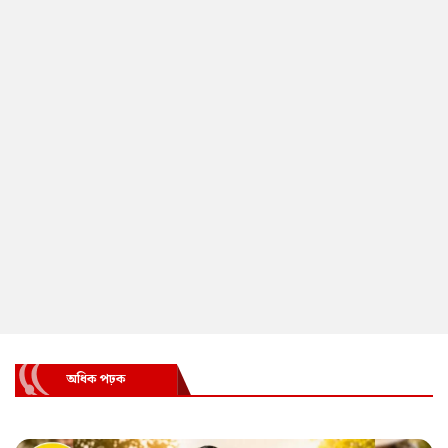
অধিক পঢ়ক