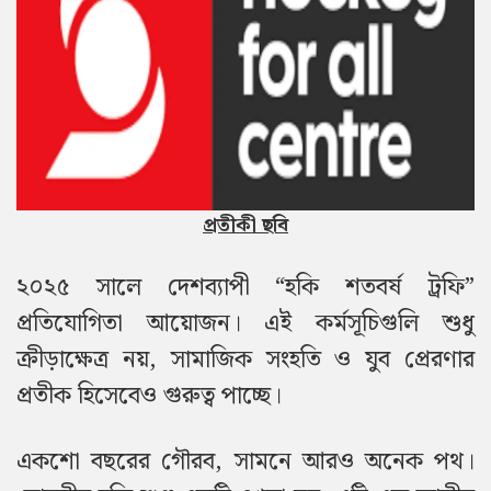
প্রতীকী ছবি
২০২৫ সালে দেশব্যাপী “হকি শতবর্ষ ট্রফি”
প্রতিযোগিতা আয়োজন।
এই কর্মসূচিগুলি শুধু
ক্রীড়াক্ষেত্র নয়, সামাজিক সংহতি ও যুব প্রেরণার
প্রতীক হিসেবেও গুরুত্ব পাচ্ছে।
একশো বছরের গৌরব, সামনে আরও অনেক পথ।