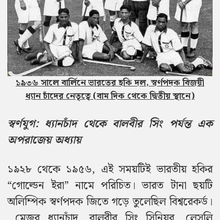
১৯৩৬ সালে বার্লিনে ভারতের হকি দল, স্বর্ণপদক বিজয়ী
ধ্যান চাঁদের নেতৃত্বে (বাম দিক থেকে দ্বিতীয় স্থানে)
স্বর্ণযুগ: ধ্যানচাঁদ থেকে বালবীর সিং পর্যন্ত এক
অপরাজেয় অধ্যায়
১৯২৮ থেকে ১৯৫৬, এই সময়টিই ভারতীয় হকির
“গোল্ডেন ইরা” নামে পরিচিত।
ভারত টানা ছয়টি
অলিম্পিক স্বর্ণপদক জিতে গড়ে তুলেছিল বিশ্বরেকর্ড।
মেজর ধ্যানচাঁদ, বালবীর সিং সিনিয়র, লেসলি