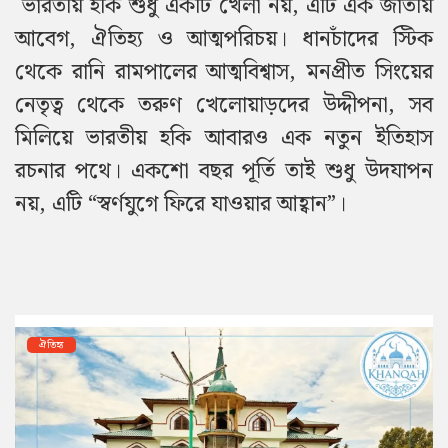
ভারতীয় হকি শুধু একটি খেলা নয়, এটি এক জাতীয়
আবেগ, ঐতিহ্য ও আত্মপরিচয়।
ধানচাঁদের স্টিক
থেকে রানি রামপালের আত্মবিশ্বাস, মনপ্রীত সিংয়ের
নেতৃত্ব থেকে তরুণ খেলোয়াড়দের উদ্দীপনা, সব
মিলিয়ে ভারতীয় হকি আবারও এক নতুন ইতিহাস
রচনার পথে।
একশো বছর পূর্তি তাই শুধু উদযাপন
নয়, এটি “স্বর্ণযুগে ফিরে যাওয়ার আহ্বান”।
ঐতিহ্য