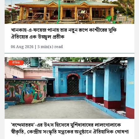
খানকাহ-এ-ফয়েজ পানাহ তার নতুন রূপে কাশ্মীরের সুফি
ঐতিহ্যের এক উজ্জ্বল প্রতীক
06 Aug 2026 | 5 min(s) read
ঐতিহ্য
'বন্দেমাতরম'-এর উৎস হিসেবে মুর্শিদাবাদের লালগোলাকে
স্বীকৃতি, কেন্দ্রীয় সংস্কৃতি মন্ত্রকের অনুষ্ঠানে ঐতিহাসিক ঘোষণা