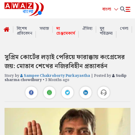
বাংলা
বিশেষ
সমাজ
দ্য
ঐতিহ্য
যুব
খেলা
প্রতিবেদন
চেঞ্জমেকার্স
পরিক্রমা
সুপ্রিম কোর্টের লড়াই পেরিয়ে ফারাক্কায় কংগ্রেসের
জয়: মোতাব শেখের নজিরবিহীন প্রত্যাবর্তন
Story by
Sampee Chakroborty Purkayastha
| Posted by
Sudip
sharma chowdhury
• 3 Months ago