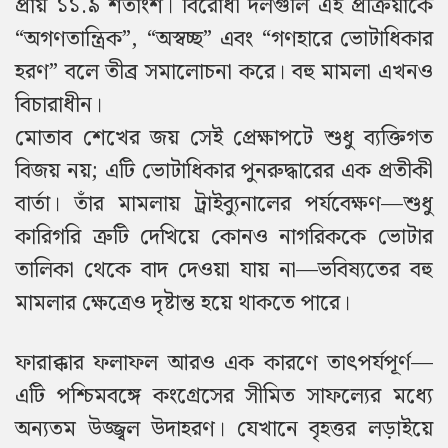
প্রায় ১১.৯ শতাংশ। বিরোধী দলগুলি এই প্রক্রিয়াকে
“অগণতান্ত্রিক”, “অস্বচ্ছ” এবং “গণহারে ভোটাধিকার
হরণ” বলে তীব্র সমালোচনা করে। বহু মামলা এখনও
বিচারাধীন।
মোতাব শেখের জয় সেই প্রেক্ষাপটে শুধু ব্যক্তিগত
বিজয় নয়; এটি ভোটাধিকার পুনরুদ্ধারের এক প্রতীকী
বার্তা। তাঁর মামলায় ট্রাইব্যুনালের পর্যবেক্ষণ—শুধু
কারিগরি ত্রুটি দেখিয়ে কোনও নাগরিককে ভোটার
তালিকা থেকে বাদ দেওয়া যায় না—ভবিষ্যতের বহু
মামলার ক্ষেত্রেও দৃষ্টান্ত হয়ে থাকতে পারে।
ফারাক্কার ফলাফল আরও এক কারণে তাৎপর্যপূর্ণ—
এটি পশ্চিমবঙ্গে কংগ্রেসের সীমিত সাফল্যের মধ্যে
অন্যতম উজ্জ্বল উদাহরণ। যেখানে বৃহত্তর লড়াইয়ে