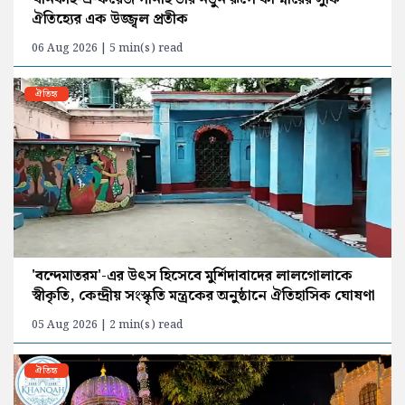
ঐতিহ্যের এক উজ্জ্বল প্রতীক
06 Aug 2026 | 5 min(s) read
ঐতিহ্য
'বন্দেমাতরম'-এর উৎস হিসেবে মুর্শিদাবাদের লালগোলাকে
স্বীকৃতি, কেন্দ্রীয় সংস্কৃতি মন্ত্রকের অনুষ্ঠানে ঐতিহাসিক ঘোষণা
05 Aug 2026 | 2 min(s) read
ঐতিহ্য